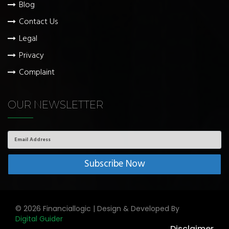
Blog
Contact Us
Legal
Privacy
Complaint
OUR NEWSLETTER
Email
Address
© 2026 Financiallogic | Design & Developed By
Digital Guider
Disclaimer