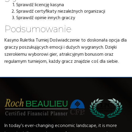
Sprawdź licencję kasyna
Sprawdź certyfikaty niezależnych organizacji
Sprawdź opinie innych graczy
Podsumowanie
Kasyno Ruletka Turniej Doświadczenie to doskonała opcja dla
graczy poszukujących emocji i dużych wygranych. Dzięki
szerokiemu wyborowi gier, atrakcyjnym bonusom oraz
regularnym turniejom, każdy gracz znajdzie coś dla siebie.
In today’s ever-changing economic landscape, it is more