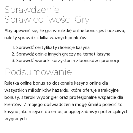
Sprawdzenie
Sprawiedliwości Gry
Aby upewnić się, że gra w ruletkę online bonus jest uczciwa,
należy sprawdzić kilka ważnych punktów:
Sprawdź certyfikaty i licencje kasyna
Sprawdź opinie innych graczy na temat kasyna
Sprawdź warunki korzystania z bonusów i promocji
Podsumowanie
Ruletka online bonus to doskonałe kasyno online dla
wszystkich miłośników hazardu, które oferuje atrakcyjne
bonusy, szeroki wybór gier oraz profesjonalne wsparcie dla
klientów. Z mojego doświadczenia mogę śmiało polecić to
kasyno jako miejsce do emocjonującej zabawy i potencjalnych
wygranych.