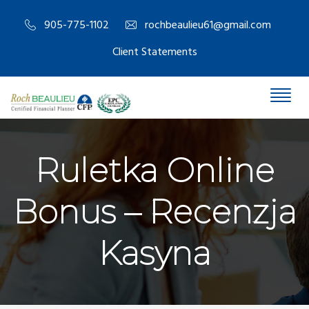
905-775-1102
rochbeaulieu61@gmail.com
Client Statements
Ruletka Online
Bonus – Recenzja
Kasyna