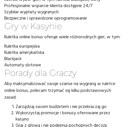
Profesjonalne wsparcie klienta dostępne 24/7
Szybkie wypłaty wygranych
Bezpieczne i sprawdzone oprogramowanie
Gry w Kasynie
Ruletka online bonus oferuje wiele różnorodnych gier, w tym:
Ruletka europejska
Ruletka amerykańska
Blackjack
Automaty slotowe
Porady dla Graczy
Aby maksymalizować swoje szanse na wygraną w ruletce
online bonus, polecam trzymać się kilku podstawowych
zasad:
Zarządzaj swoim budżetem i nie przekraczaj go
Wykorzystaj promocje i bonusy oferowane przez
kasyno
Graj z głową i nie podejmuj pochopnych decyzji