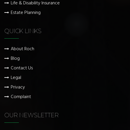
Life & Disability Insurance
Estate Planning
QUICK LINKS
About Roch
Blog
Contact Us
Legal
Privacy
Complaint
OUR NEWSLETTER