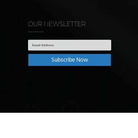
OUR NEWSLETTER
Email
Address
Disclaimer