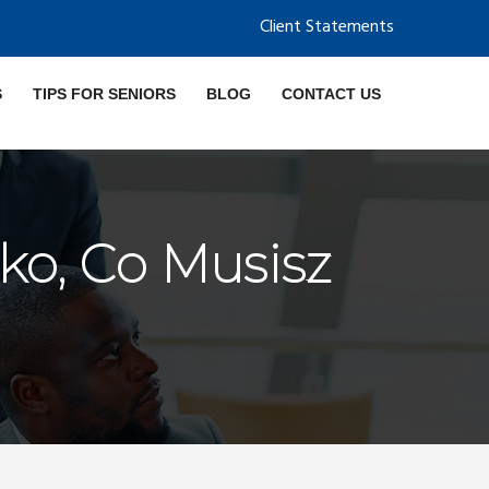
Client Statements
S
TIPS FOR SENIORS
BLOG
CONTACT US
ko, Co Musisz