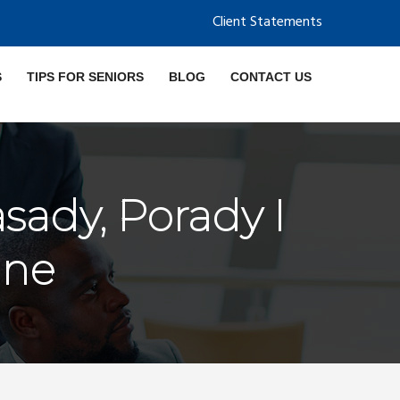
Client Statements
S
TIPS FOR SENIORS
BLOG
CONTACT US
sady, Porady I
ine