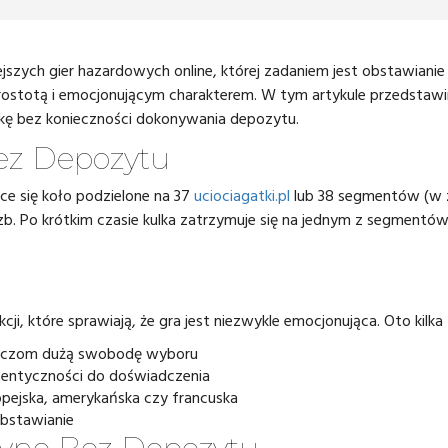
szych gier hazardowych online, której zadaniem jest obstawianie na
 prostotą i emocjonującym charakterem. W tym artykule przedstawi
kę bez konieczności dokonywania depozytu.
ez Depozytu
jące się koło podzielone na 37
uciociagatki.pl
lub 38 segmentów (w za
liczb. Po krótkim czasie kulka zatrzymuje się na jednym z segmen
ji, które sprawiają, że gra jest niezwykle emocjonująca. Oto kilka 
graczom dużą swobodę wyboru
tentyczności do doświadczenia
ropejska, amerykańska czy francuska
obstawianie