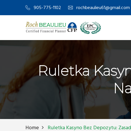
905-775-1102
rochbeaulieu61@gmail.com
Ruletka Kasyn
Na
Home
Ruletka Kasyno Bez Depozytu: Zasady