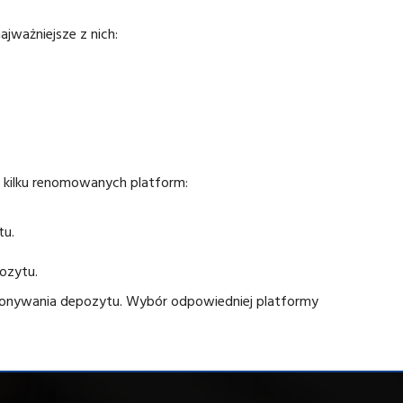
jważniejsze z nich:
a kilku renomowanych platform:
tu.
pozytu.
dokonywania depozytu. Wybór odpowiedniej platformy