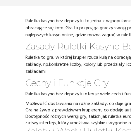
Ruletka kasyno bez depozytu to jedna z najpopularniej
obracające się koło. Gra ta przyciąga graczy swoją
najlepszych kasyn online,
gdzie można zagrać w rulet
Zasady Ruletki Kasyno B
Ruletka to gra, w której krupier rzuca kulą na obraca
zakłady, np.konkretne liczby, kolory lub przedziały 
zakładami.
Cechy i Funkcje Gry
Ruletka kasyno bez depozytu oferuje wiele cech i funkc
Możliwość obstawiania na różne zakłady, co daje 
Gra na żywo z prawdziwym krupierem, co dodaje au
Dostępność różnych wersji gry, takich jak ruletka eu
Łatwy interfejs, który umożliwia szybkie i wygodne 