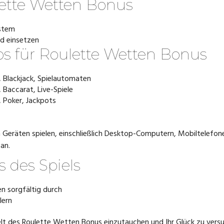
lette Wetten Bonus
ystem
d einsetzen
os für Roulette Wetten Bonus
, Blackjack, Spielautomaten
 Baccarat, Live-Spiele
, Poker, Jackpots
 Geräten spielen, einschließlich Desktop-Computern, Mobiltelefone
 an.
 des Spiels
n sorgfältig durch
lern
t des Roulette Wetten Bonus einzutauchen und Ihr Glück zu versuch