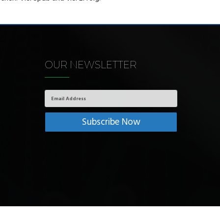
OUR NEWSLETTER
Email
Address