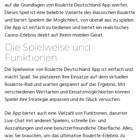
auf die Grundlagen von Roulette Deutschland App werfen.
Dieses Spiel ist eine beliebte Variante des klassischen Roulette
und bietet Spielern die Möglichkeit, von überall aus zu spielen.
Die App ist einfach zu bedienen und bietet ein realistisches
Casino-Erlebnis direkt auf Ihrem mobilen Gerät.
Die Spielweise und
Funktionen
Die Spielweise von Roulette Deutschland App ist einfach und
macht Spaß. Sie platzieren Ihre Einsätze auf dem virtuellen
Roulette-Rad und warten gespannt auf das Ergebnis. Mit
verschiedenen Wettarten und Einsatzmöglichkeiten können
Spieler ihre Strategie anpassen und ihr Glück versuchen.
Die App bietet auch eine Vielzahl von Funktionen, darunter
Live-Chat mit anderen Spielern, schnelle Ein- und
Auszahlungen und eine benutzerfreundliche Oberfläche. Alles,
was Sie brauchen, um das ultimative Roulette-Erlebnis zu