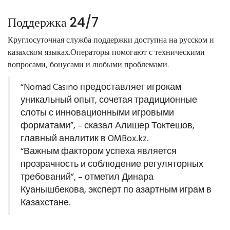
Поддержка 24/7
Круглосуточная служба поддержки доступна на русском и
казахском языках.Операторы помогают с техническими
вопросами, бонусами и любыми проблемами.
“Nomad Casino предоставляет игрокам
уникальный опыт, сочетая традиционные
слоты с инновационными игровыми
форматами”, – сказал Алишер Токтешов,
главный аналитик в OMBox.kz.
“Важным фактором успеха является
прозрачность и соблюдение регуляторных
требований”, – отметил Динара
Куанышбекова, эксперт по азартным играм в
Казахстане.