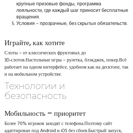
крупные призовые фонды, программа
лояльности, где каждый шаг приносит бесплатные
вращения.
Условия – прозрачные, без скрытых обязательств.
Играйте, как хотите
Слоты – от классических фруктовых до
3D‑слотов.Настольные игры – рулетка, блэкджек, покер.Всё
работает на одном интерфейсе, удобном как на десктопе, так
и на мобильном устройстве.
Технологии и
безопасность
Мобильность – приоритет
Более 70% игроков заходят с телефона.Поэтому сайт
адаптирован под Android и iOS без сбоев.Быстрый запуск,