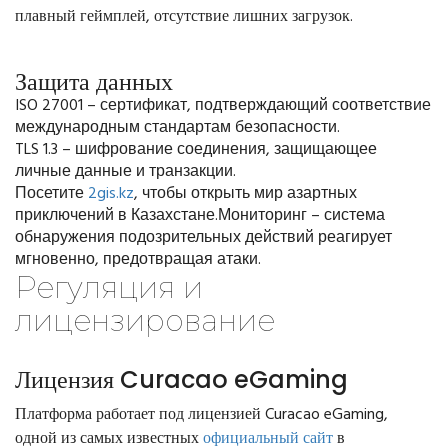
плавный геймплей, отсутствие лишних загрузок.
Защита данных
ISO 27001 – сертификат, подтверждающий соответствие
международным стандартам безопасности.
TLS 1.3 – шифрование соединения, защищающее
личные данные и транзакции.
Посетите
2gis.kz
, чтобы открыть мир азартных
приключений в Казахстане.Мониторинг – система
обнаружения подозрительных действий реагирует
мгновенно, предотвращая атаки.
Регуляция и
лицензирование
Лицензия Curacao eGaming
Платформа работает под лицензией Curacao eGaming,
одной из самых известных
официальный сайт
в