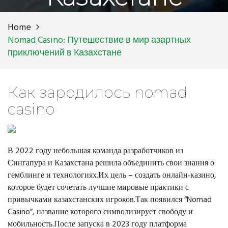
Home
Nomad Casino: Путешествие в мир азартных
приключений в Казахстане
Как зародилось nomad
casino
В 2022 году небольшая команда разработчиков из
Сингапура и Казахстана решила объединить свои знания о
гемблинге и технологиях.Их цель – создать онлайн‑казино,
которое будет сочетать лучшие мировые практики с
привычками казахстанских игроков.Так появился “Nomad
Casino”, название которого символизирует свободу и
мобильность.После запуска в 2023 году платформа