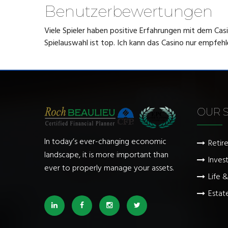
Benutzerbewertungen
Viele Spieler haben positive Erfahrungen mit dem Casi
Spielauswahl ist top. Ich kann das Casino nur empfe
OUR 
In today’s ever-changing economic
Retir
landscape, it is more important than
Inves
ever to properly manage your assets.
Life &
Estat