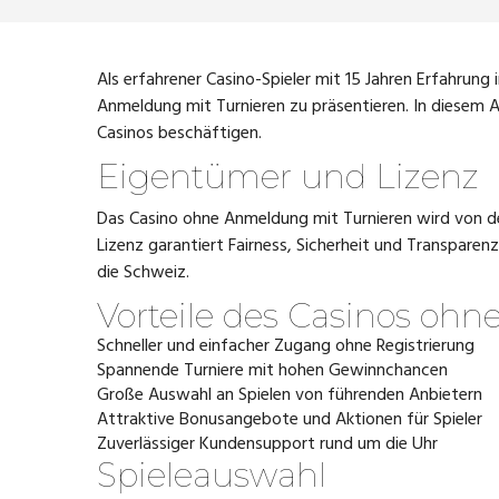
Als erfahrener Casino-Spieler mit 15 Jahren Erfahrung 
Anmeldung mit Turnieren zu präsentieren. In diesem A
Casinos beschäftigen.
Eigentümer und Lizenz
Das Casino ohne Anmeldung mit Turnieren wird von de
Lizenz garantiert Fairness, Sicherheit und Transparenz
die Schweiz.
Vorteile des Casinos oh
Schneller und einfacher Zugang ohne Registrierung
Spannende Turniere mit hohen Gewinnchancen
Große Auswahl an Spielen von führenden Anbietern
Attraktive Bonusangebote und Aktionen für Spieler
Zuverlässiger Kundensupport rund um die Uhr
Spieleauswahl