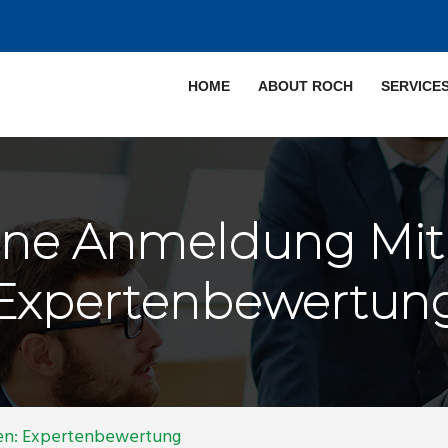
HOME
ABOUT ROCH
SERVICE
ne Anmeldung Mit 
Expertenbewertun
en: Expertenbewertung