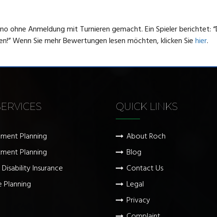
no ohne Anmeldung mit Turnieren gemacht. Ein Spieler berichtet: “D
hlen!” Wenn Sie mehr Bewertungen lesen möchten, klicken Sie
hier
.
SERVICES
QUICK LINKS
ement Planning
About Roch
tment Planning
Blog
 Disability Insurance
Contact Us
e Planning
Legal
Privacy
Complaint