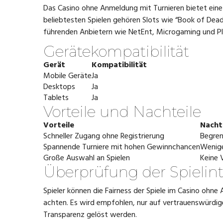
Das Casino ohne Anmeldung mit Turnieren bietet eine b
beliebtesten Spielen gehören Slots wie “Book of Dead”
führenden Anbietern wie NetEnt, Microgaming und Pla
Gerätekompatibilität
Gerät
Kompatibilität
Mobile Geräte
Ja
Desktops
Ja
Tablets
Ja
Vorteile und Nachteile
Vorteile
Nacht
Schneller Zugang ohne Registrierung
Begre
Spannende Turniere mit hohen Gewinnchancen
Wenige
Große Auswahl an Spielen
Keine
Überprüfung der Spielint
Spieler können die Fairness der Spiele im Casino oh
achten. Es wird empfohlen, nur auf vertrauenswürdig
Transparenz gelöst werden.