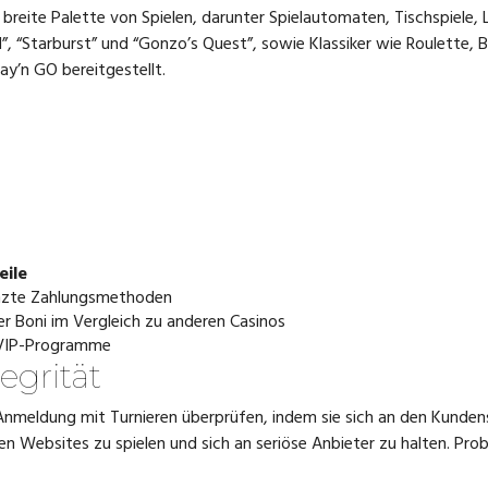
reite Palette von Spielen, darunter Spielautomaten, Tischspiele, L
, “Starburst” und “Gonzo’s Quest”, sowie Klassiker wie Roulette, 
y’n GO bereitgestellt.
eile
nzte Zahlungsmethoden
r Boni im Vergleich zu anderen Casinos
 VIP-Programme
egrität
ne Anmeldung mit Turnieren überprüfen, indem sie sich an den Kun
en Websites zu spielen und sich an seriöse Anbieter zu halten. P