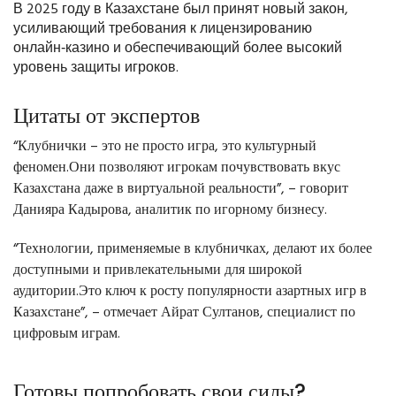
В 2025 году в Казахстане был принят новый закон,
усиливающий требования к лицензированию
онлайн‑казино и обеспечивающий более высокий
уровень защиты игроков.
Цитаты от экспертов
“Клубнички – это не просто игра, это культурный
феномен.Они позволяют игрокам почувствовать вкус
Казахстана даже в виртуальной реальности”, – говорит
Данияра Кадырова, аналитик по игорному бизнесу.
“Технологии, применяемые в клубничках, делают их более
доступными и привлекательными для широкой
аудитории.Это ключ к росту популярности азартных игр в
Казахстане”, – отмечает Айрат Султанов, специалист по
цифровым играм.
Готовы попробовать свои силы?