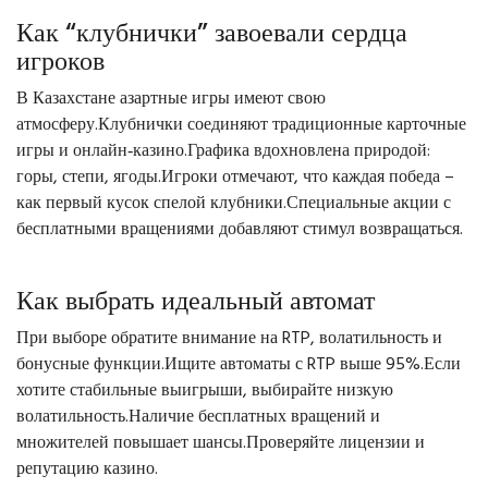
Как “клубнички” завоевали сердца
игроков
В Казахстане азартные игры имеют свою
атмосферу.Клубнички соединяют традиционные карточные
игры и онлайн‑казино.Графика вдохновлена природой:
горы, степи, ягоды.Игроки отмечают, что каждая победа –
как первый кусок спелой клубники.Специальные акции с
бесплатными вращениями добавляют стимул возвращаться.
Как выбрать идеальный автомат
При выборе обратите внимание на RTP, волатильность и
бонусные функции.Ищите автоматы с RTP выше 95%.Если
хотите стабильные выигрыши, выбирайте низкую
волатильность.Наличие бесплатных вращений и
множителей повышает шансы.Проверяйте лицензии и
репутацию казино.