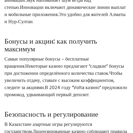
анимации.Звук напоминает шум ветра над
степью.Инновации включают динамические линии выплат
и мобильные приложения.Это удобно для жителей Алматы
и Нур‑Султан.
Бонусы и акции: как получить
максимум
Самые популярные бонусы – бесплатные
вращения.Некоторые казино предлагают “сладкие” бонусы
при достижении определённого количества ставок.Чтобы
увеличить отдачу, ставьте с высоким коэффициентом,
следите за акциями.В 2024 году “Volta казино” предложило
промокод, удваивающий первый депозит.
Безопасность и регулирование
В Казахстане азартные игры регулируются
государством.Лицензированные казино соблюдают правила