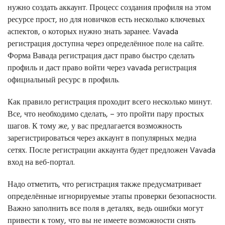
нужно создать аккаунт. Процесс создания профиля на этом
ресурсе прост, но для новичков есть несколько ключевых
аспектов, о которых нужно знать заранее. Vavada
регистрация доступна через определённое поле на сайте.
Форма Вавада регистрация даст право быстро сделать
профиль и даст право войти через vavada регистрация
официальный ресурс в профиль.
Как правило регистрация проходит всего несколько минут.
Все, что необходимо сделать, – это пройти пару простых
шагов. К тому же, у вас предлагается возможность
зарегистрироваться через аккаунт в популярных медиа
сетях. После регистрации аккаунта будет предложен Vavada
вход на веб-портал.
Надо отметить, что регистрация также предусматривает
определённые игнорируемые этапы проверки безопасности.
Важно заполнить все поля в деталях, ведь ошибки могут
привести к тому, что вы не имеете возможности снять