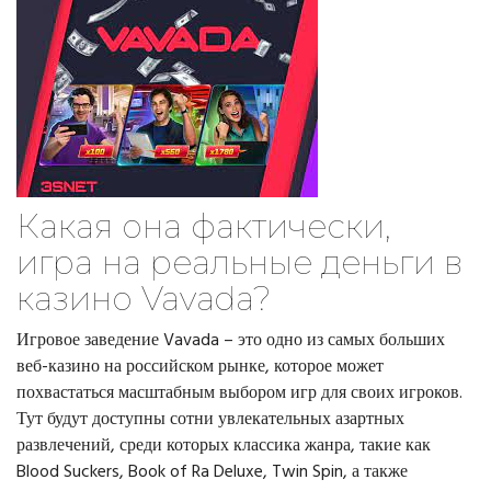
Какая она фактически,
игра на реальные деньги в
казино Vavada?
Игровое заведение Vavada – это одно из самых больших
веб-казино на российском рынке, которое может
похвастаться масштабным выбором игр для своих игроков.
Тут будут доступны сотни увлекательных азартных
развлечений, среди которых классика жанра, такие как
Blood Suckers, Book of Ra Deluxe, Twin Spin, а также