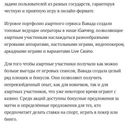
задачи пользователей из разных государств, гарантируя
честную и приятную игру в онлайн-формате.
Игровое портфолио азартного сервиса Вавада создали
топовые ведущие операторы в нише iGaming, позволяющие
азартным участникам наслаждаться разнообразными
игровыми аппаратами, настольными играми, видеопокером,
аркадными играми и вариантами Live Casino.
Для того чтобы азартные участники получали как можно
больше выгоды от игровых сеансов, Вавада создала целый
ряд плюшек и бонусов. Они позволяют получить
непревзойденный опыт, как для новичков, так и для
азартных участников, что уже некоторое время играют с
казино. Среди акций доступны бонусные предложения за
матчи и определённые предложения для тех, кто
предпочитает делать ставки на спорт, играть в покер или
бинго.