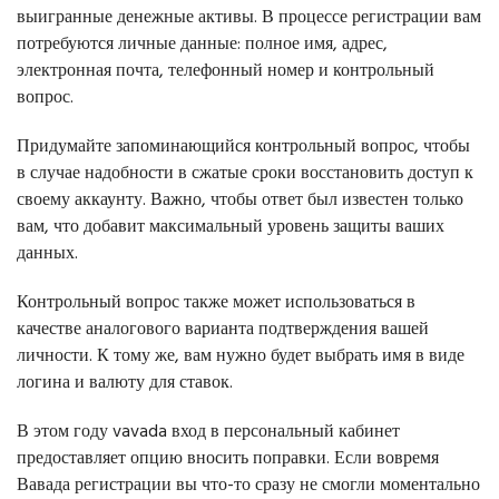
выигранные денежные активы. В процессе регистрации вам
потребуются личные данные: полное имя, адрес,
электронная почта, телефонный номер и контрольный
вопрос.
Придумайте запоминающийся контрольный вопрос, чтобы
в случае надобности в сжатые сроки восстановить доступ к
своему аккаунту. Важно, чтобы ответ был известен только
вам, что добавит максимальный уровень защиты ваших
данных.
Контрольный вопрос также может использоваться в
качестве аналогового варианта подтверждения вашей
личности. К тому же, вам нужно будет выбрать имя в виде
логина и валюту для ставок.
В этом году vavada вход в персональный кабинет
предоставляет опцию вносить поправки. Если вовремя
Вавада регистрации вы что-то сразу не смогли моментально